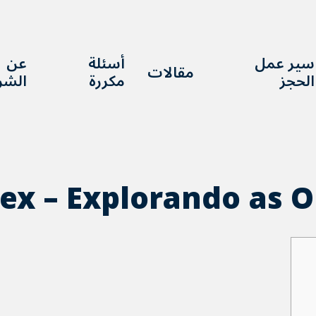
paribahis
سير عمل
أسئلة
عن
مقالات
الحجز
مكررة
الشر
ex – Explorando as O