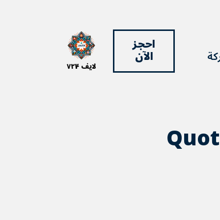
احجز
كة
الآن
لایف ۷۲۴
Quot