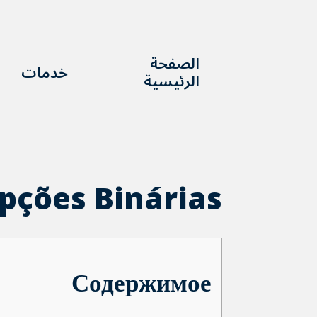
bahsegel
bahsegel
bahsegel
bahsegel resmi adresi
الصفحة
خدمات
الرئيسية
pções Binárias
Содержимое