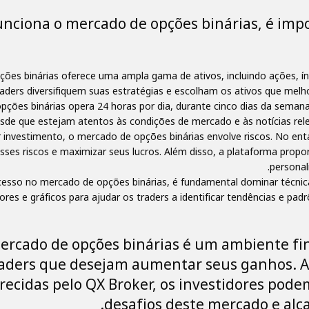
nciona o mercado de opções binárias, é impo
pções binárias oferece uma ampla gama de ativos, incluindo ações, 
raders diversifiquem suas estratégias e escolham os ativos que mel
ções binárias opera 24 horas por dia, durante cinco dias da semana.
esde que estejam atentos às condições de mercado e às notícias rel
nvestimento, o mercado de opções binárias envolve riscos. No ent
esses riscos e maximizar seus lucros. Além disso, a plataforma propo
personal
ucesso no mercado de opções binárias, é fundamental dominar técnica
s e gráficos para ajudar os traders a identificar tendências e padr
rcado de opções binárias é um ambiente fi
aders que desejam aumentar seus ganhos. Ao
recidas pelo QX Broker, os investidores pode
desafios deste mercado e alca