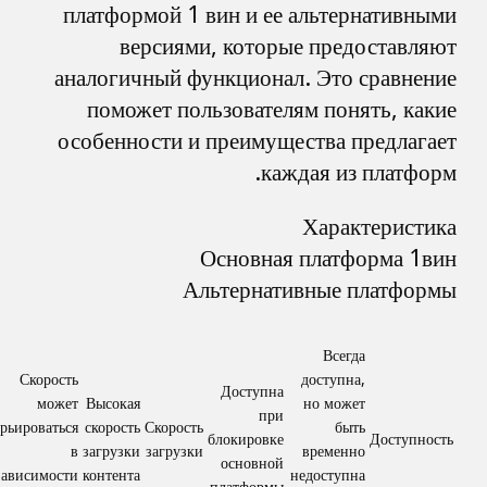
Аналогичный
Дизайн может
уровень
Удобный и
Высок
незначительно
безопасности,
интуитивно
Пользовательский
уров
отличаться, но
но требует
понятный
интерфейс
безопасно
остается
внимательного
дизайн
данн